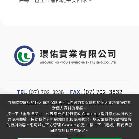
保每一位工作者都能平安回家。
TEL.
FAX.
(07) 702-3832
(07) 702-3238
MAIL.
missing423@huan-yu.com.tw
依據歐盟施行的個人資料保護法，我們致力於保護您的個人資料並提供您
對個人資料的掌握。
ADD.
高雄市鳳山區埤北路61巷11號
按一下「全部接受」，代表您允許我們置放 Cookie 來提升您在本網站上
的使用體驗、協助我們分析網站效能和使用狀況，以及讓我們投放相關聯
Copyright ©
2026
環佑實業有限公司
All Rights Reserved.
的行銷內容。您可以在下方管理 Cookie 設定。 按一下「確認」即代表您
同意採用目前的設定。
-
網頁設計
iBest