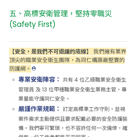
五、高標安衛管理，堅持零職災
(Safety First)
【安全，是我們不可退讓的底線】
我們擁有業界
頂尖的職業安全衛生團隊，為同仁構築最堅實的
防護網。
⛑️
專業安衛陣容：
共
有
4 位乙級職業安全衛生
管理員 及 13 位甲種職業安全衛生業務主管，專
業
量能守護同仁安全。
嚴謹作業規範：
訂定高標準工作守則，並視
案件需求主動提供且要求配戴必要的安全防護裝
備。我們寧可繁瑣，也不容許任何一次僥倖，確